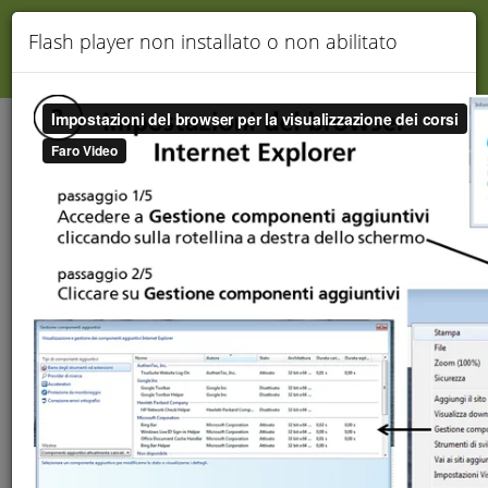
TERMINA
Flash player non installato o non abilitato
Assistenza
Gentile Utente, stai visualizzando un corso DEMO.
Per continuare la Tua formazione collegati
cliccando
QUI
.
Utilizzo e-learning utente